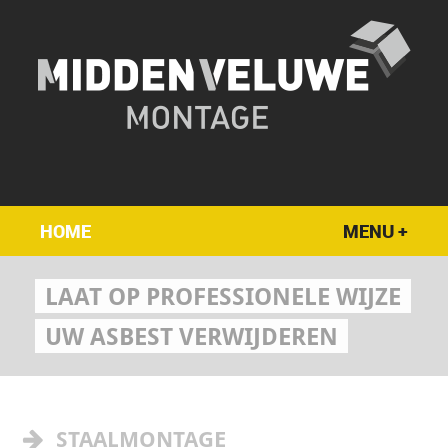
HOME
MENU +
LAAT OP PROFESSIONELE WIJZE
UW ASBEST VERWIJDEREN
STAALMONTAGE